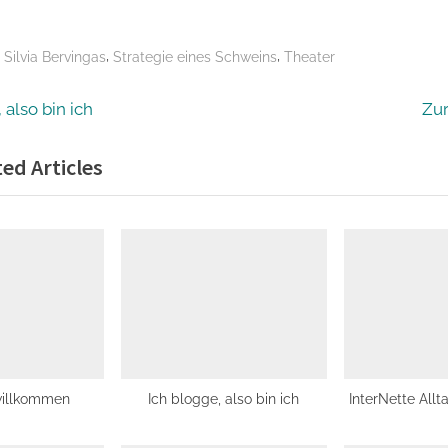
,
,
,
Silvia Bervingas
Strategie eines Schweins
Theater
snavigation
N
 also bin ich
Zur
e
ed Articles
x
t
P
o
s
t
:
willkommen
Ich blogge, also bin ich
InterNette Allt