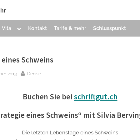
hr
Toggle
Vita
Kontakt
Tarife & mehr
Schlusspunkt
sub-
menu
e eines Schweins
By
ber 2013
Denise
Buchen Sie bei
schriftgut.ch
rategie eines Schweins“ mit Silvia Bervi
Die letzten Lebenstage eines Schweins