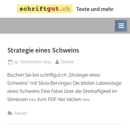
Skip
Texte und mehr
to
content
Schlagwort:
Strategie eines Schweins
Schauspiel
Posted
By
15. September 2013
Denise
on
Buchen Sie bei schriftgut.ch „Strategie eines
Schweins“ mit Silvia Bervingas Die letzten Lebenstage
eines Schweins Eine Fabel über die Sinnhaftigkeit im
Sinnlosen >>> zum PDF hier klicken <<<
Aktuell